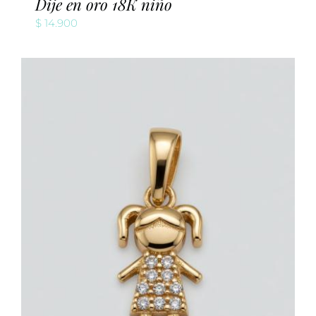
Dije en oro 18K niño
$
14.900