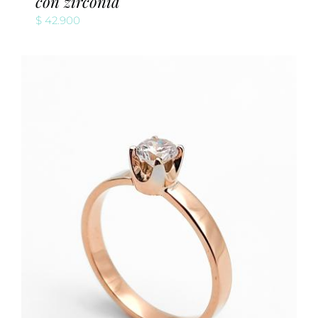
con zirconia
$
42.900