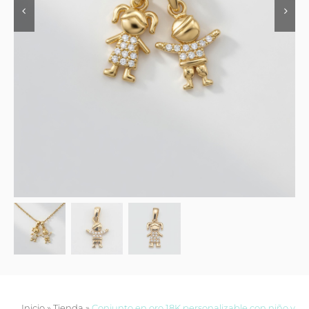
Contacto
Inicio
»
Tienda
»
Conjunto en oro 18K personalizable con niño y