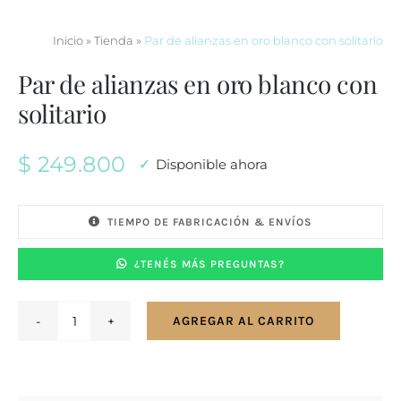
Inicio
»
Tienda
»
Par de alianzas en oro blanco con solitario
Par de alianzas en oro blanco con
solitario
$
249.800
Disponible ahora
TIEMPO DE FABRICACIÓN & ENVÍOS
¿TENÉS MÁS PREGUNTAS?
AGREGAR AL CARRITO
Par
de
alianzas