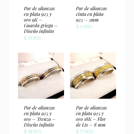
Par de alianzas
Par de alianzas
en plata 925 y
cinta en plata
oro 9K –
925 – 5mm
Guarda griega –
$
4.990
Diseño infinito
$
19.900
Par de alianzas
Par de alianzas
en plata 925 y
en plata 925 y
oro – Trenza –
oro 18K – Flor
Diseño infinito
de Lis – 8 mm
$
18.900
$
17.900