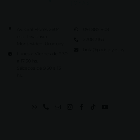
Av. Gral Flores 2604
091 885 808
esq. Rivadavia
2208 3163
Montevideo, Uruguay
hola@parisjoyas.uy
Lunes a Viernes de 9:30
a 17:30 hs.
Sábados de 9:30 a 13
hs.