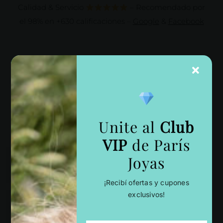
Calidad & Servicio
– Recomendado por
el 98% en +630 calificaciones –
Google
&
Facebook
Comprar joyas por categoría
Calidad excepcional para toda la vida, garantía real y
atención cercana.
Unite al
Club
VIP
de París
Joyas
¡Recibí ofertas y cupones
exclusivos!