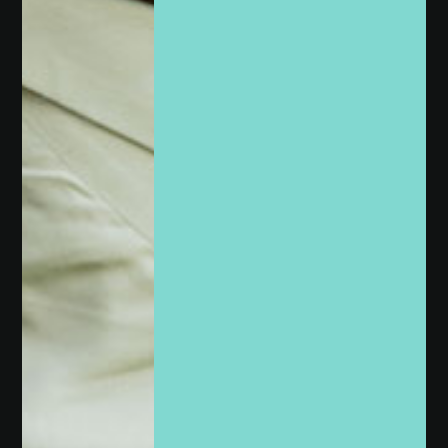
Envíos gratis en todo
Uruguay
Recibí tus joyas en casa, rápido y con total
seguridad.
Confianza París Joyas