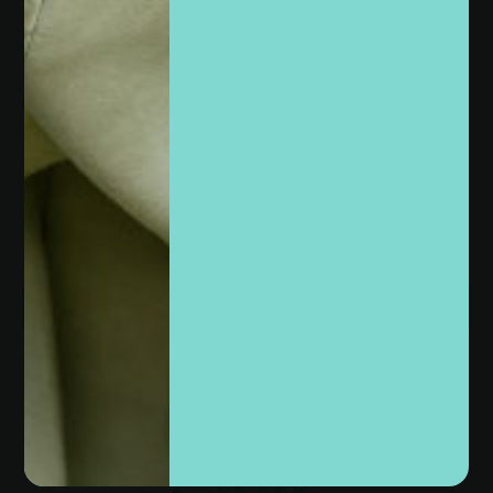
Unite al Club VIP París Joyas
Recibí antes que nadie descuentos especiales,
lanzamientos exclusivos y beneficios únicos.
UNIRME