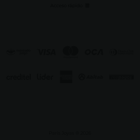
Acceso rápido
Anillos
Iniciales
Cadenas y dijes
Caravanas
Compromiso & Casamiento
Pulseras
París Joyas ® 2026