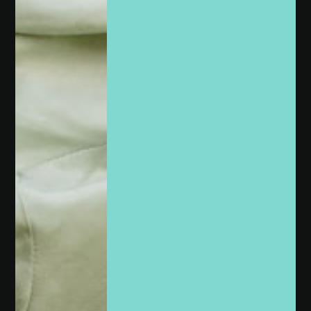
Más de 90.000 seguidores
y clientes nos
recomiendan.
París Joyas — Alianzas, anillos de
compromiso & joyería de alta
calidad.
Diseñados en Uruguay, hechos para
durar toda la vida.