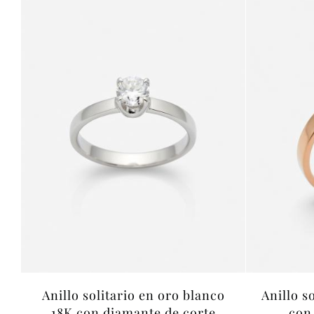
Anillo solitario en oro blanco
Anillo s
18K con diamante de corte
con