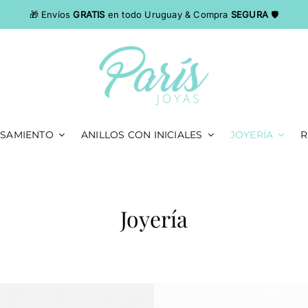
Envíos
GRATIS
en todo Uruguay & Compra
SEGURA
🛡
ASAMIENTO
ANILLOS CON INICIALES
JOYERÍA
R
Joyería