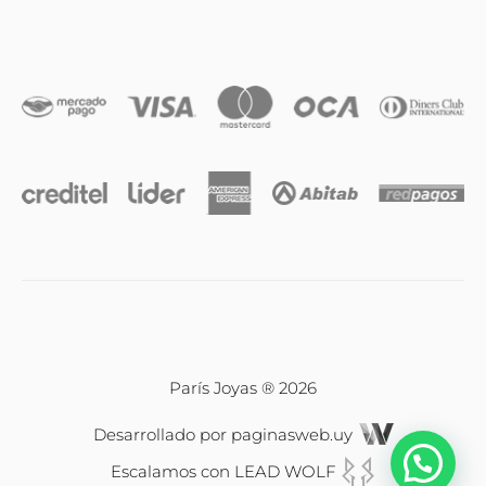
Anillos
Iniciales
Cadenas y dijes
Caravanas
Compromiso & Casamiento
Pulseras
París Joyas ® 2026
Desarrollado por
paginasweb.uy
Relojes
Escalamos con
LEAD WOLF