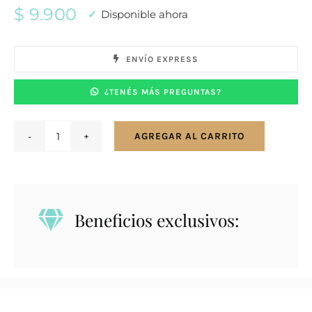
$
9.900
Disponible ahora
ENVÍO EXPRESS
¿TENÉS MÁS PREGUNTAS?
AGREGAR AL CARRITO
Dije
en
oro
9K
Beneficios exclusivos:
nene
con
pelota
cantidad