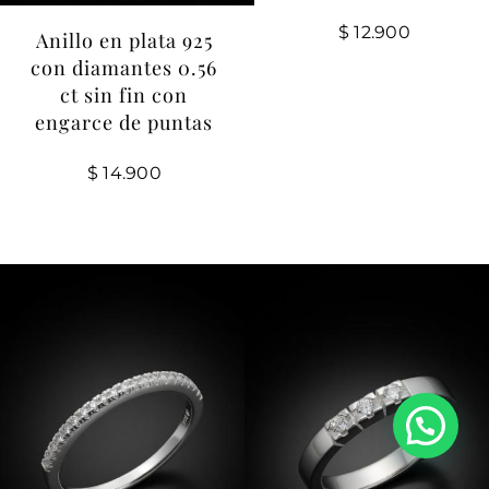
$
12.900
Anillo en plata 925
con diamantes 0.56
ct sin fin con
engarce de puntas
$
14.900