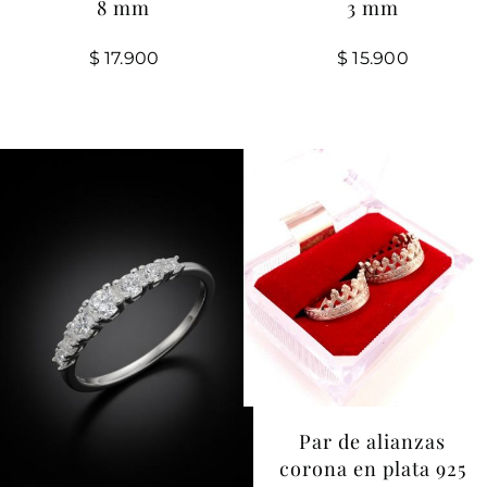
8 mm
3 mm
$
17.900
$
15.900
Par de alianzas
corona en plata 925