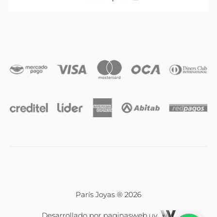
Anillos
Iniciales
Cadenas y dijes
Caravanas
Compromiso & Casamiento
Pulseras
París Joyas ® 2026
Desarrollado por
paginasweb.uy