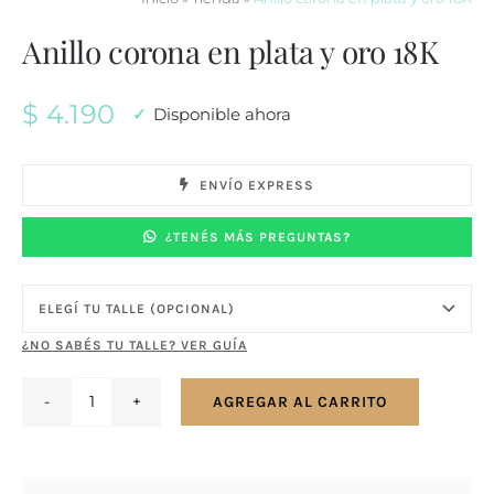
Anillo corona en plata y oro 18K
$
4.190
Disponible ahora
ENVÍO EXPRESS
¿TENÉS MÁS PREGUNTAS?
¿NO SABÉS TU TALLE? VER GUÍA
AGREGAR AL CARRITO
Anillo
corona
en