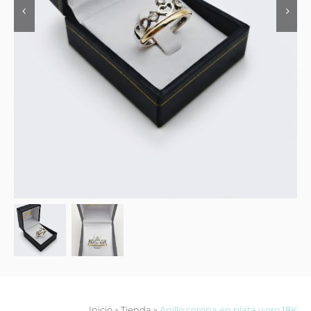
Contacto
Inicio
»
Tienda
»
Anillo corona en plata y oro 18K