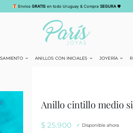
Envíos
GRATIS
en todo Uruguay & Compra
SEGURA
🛡
ASAMIENTO
ANILLOS CON INICIALES
JOYERÍA
R
Anillo cintillo medio s
$
25.900
Disponible ahora