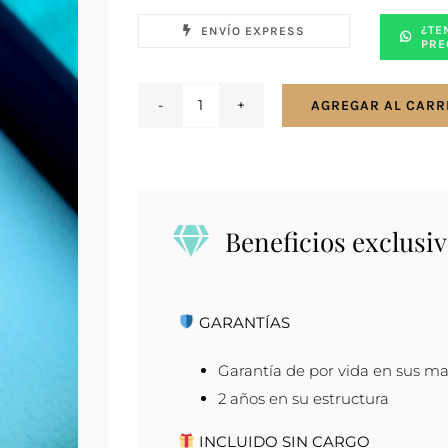
¿TE
ENVÍO EXPRESS
PRE
AGREGAR AL CARR
Anillo
cintillo
medio
sin
fin
Beneficios exclusiv
doble
en
oro
GARANTÍAS
9K
cantidad
Garantía de por vida en sus ma
2 años en su estructura
INCLUIDO SIN CARGO