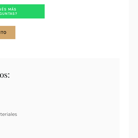
NÉS MÁS
GUNTAS?
ITO
os:
teriales