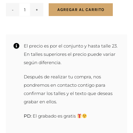
AGREGAR AL CARRITO
Par
de
alianzas
en
El precio es por el conjunto y hasta talle 23.
oro
En talles superiores el precio puede variar
rosa
según diferencia.
con
solitario
Después de realizar tu compra, nos
cantidad
pondremos en contacto contigo para
confirmar los talles y el texto que deseas
grabar en ellos.
PD:
El grabado es gratis