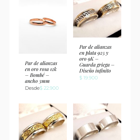
Par de alianzas
en plata 925 y
oro 9K –
Par de alianzas
Guarda griega –
en oro rosa 12k
Diseño infinito
– Bombé –
$
19.900
ancho 3mm
Desde
$
22.900