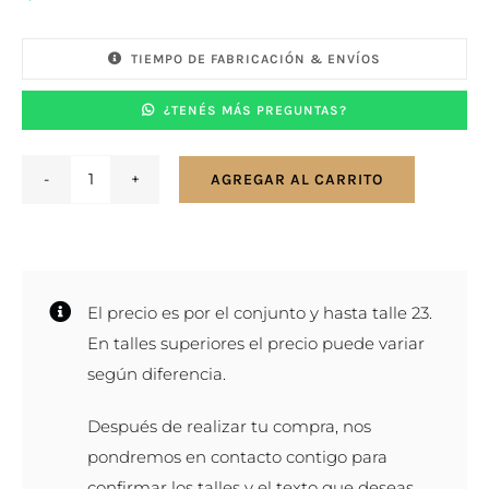
TIEMPO DE FABRICACIÓN & ENVÍOS
¿TENÉS MÁS PREGUNTAS?
AGREGAR AL CARRITO
Par
de
alianzas
en
El precio es por el conjunto y hasta talle 23.
oro
En talles superiores el precio puede variar
amarillo
según diferencia.
y
blanco
Después de realizar tu compra, nos
18k
pondremos en contacto contigo para
-
confirmar los talles y el texto que deseas