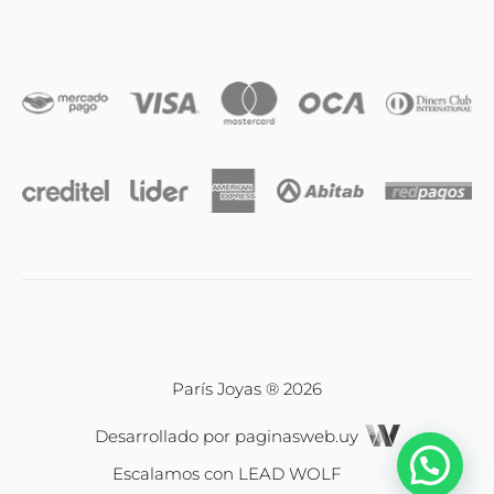
Anillos
Iniciales
Cadenas y dijes
Caravanas
Compromiso & Casamiento
Pulseras
París Joyas ® 2026
Desarrollado por
paginasweb.uy
Relojes
Escalamos con
LEAD WOLF