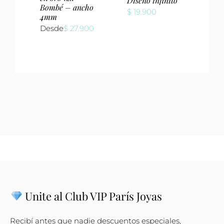
Diseño infinito
Bombé – ancho
$
19.900
4mm
Desde
$
27.900
Unite al Club VIP París Joyas
Recibí antes que nadie descuentos especiales,