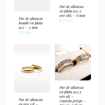
Par de alianzas
en plata 925 y
oro 18K – 6 mm
Par de alianzas
$
17.900
bombé en plata
925 – 3 mm
$
3.990
Par de alianzas
en plata 925 y
oro 9K –
Par de alianzas
Guarda griega –
en oro 12k –