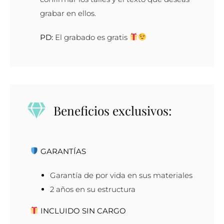
6
grabar en ellos.
mm
cantidad
PD:
El grabado es gratis
Beneficios exclusivos:
GARANTÍAS
Garantía de por vida en sus materiales
2 años en su estructura
INCLUIDO SIN CARGO