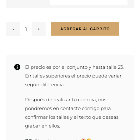
AGREGAR AL CARRITO
Par
de
alianzas
en
El precio es por el conjunto y hasta talle 23.
oro
En talles superiores el precio puede variar
con
según diferencia.
trenza
cantidad
Después de realizar tu compra, nos
pondremos en contacto contigo para
confirmar los talles y el texto que deseas
grabar en ellos.