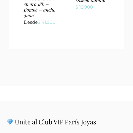
Diseño infinito
en oro 18k –
$
18.900
Bombé – ancho
3mm
Desde
$
41.900
Unite al Club VIP París Joyas