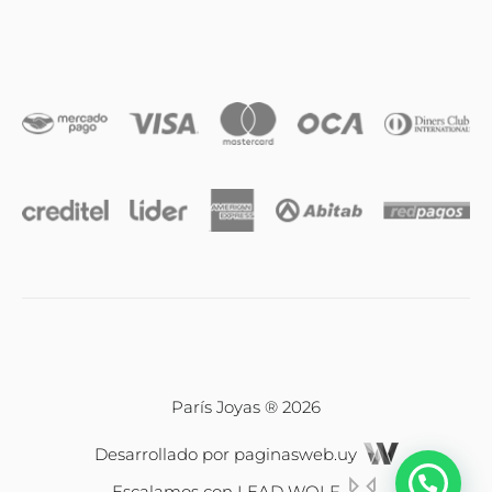
Anillos
Iniciales
Cadenas y dijes
Caravanas
Compromiso & Casamiento
Pulseras
París Joyas ® 2026
Desarrollado por
paginasweb.uy
Relojes
Escalamos con
LEAD WOLF