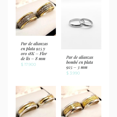
Par de alianzas
en plata 925 y
oro 18K – Flor
Par de alianzas
de lis – 8 mm
bombé en plata
$
17.900
925 – 3 mm
$
3.990