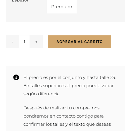
Premium
AGREGAR AL CARRITO
Par
de
alianzas
en
El precio es por el conjunto y hasta talle 23.
oro
En talles superiores el precio puede variar
rosa
según diferencia.
12k
-
Después de realizar tu compra, nos
Bombé
pondremos en contacto contigo para
-
confirmar los talles y el texto que deseas
ancho