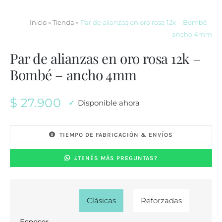
Inicio
»
Tienda
»
Par de alianzas en oro rosa 12k – Bombé –
ancho 4mm
Par de alianzas en oro rosa 12k –
Bombé – ancho 4mm
$
27.900
Disponible ahora
TIEMPO DE FABRICACIÓN & ENVÍOS
¿TENÉS MÁS PREGUNTAS?
Clásicas
Reforzadas

Espesor