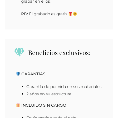
grabar en ellos.
4mm
cantidad
PD:
El grabado es gratis
Beneficios exclusivos:
GARANTÍAS
Garantía de por vida en sus materiales
2 años en su estructura
INCLUIDO SIN CARGO
Envío gratis a todo el país