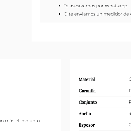
Te asesoramos por Whatsapp
O te enviamos un medidor de de
Material
Garantía
D
Conjunto
P
Ancho
aún más el conjunto.
Espesor
C