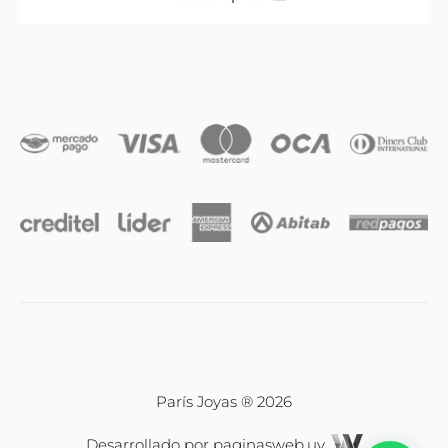
Anillos
Iniciales
Cadenas y dijes
Caravanas
Compromiso & Casamiento
Pulseras
París Joyas ® 2026
Desarrollado por
paginasweb.uy