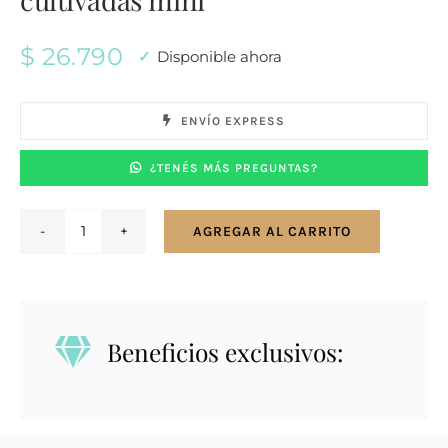
$
26.790
Disponible ahora
ENVÍO EXPRESS
¿TENÉS MÁS PREGUNTAS?
AGREGAR AL CARRITO
Conjunto
en
oro
18K
Beneficios exclusivos:
con
perlas
cultivadas
mini