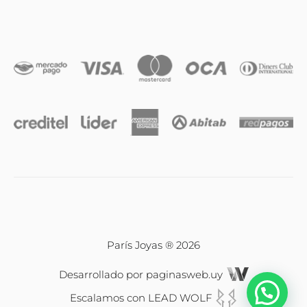
Anillos
Iniciales
Cadenas y dijes
Caravanas
Compromiso & Casamiento
Pulseras
París Joyas ® 2026
Desarrollado por
paginasweb.uy
Relojes
Escalamos con
LEAD WOLF