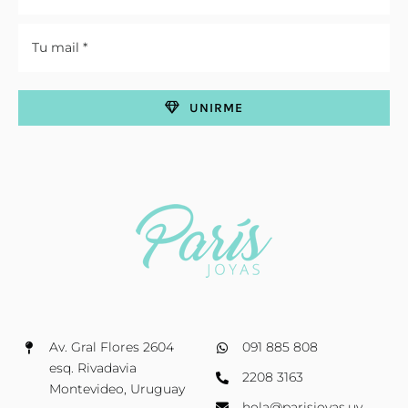
UNIRME
Av. Gral Flores 2604
091 885 808
esq. Rivadavia
2208 3163
Montevideo, Uruguay
hola@parisjoyas.uy