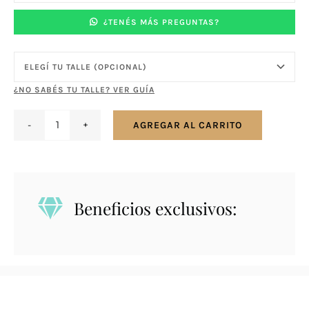
¿TENÉS MÁS PREGUNTAS?
¿NO SABÉS TU TALLE? VER GUÍA
AGREGAR AL CARRITO
Anillo
en
plata
925
Beneficios exclusivos:
triple
sin
fin
de
colores
unido