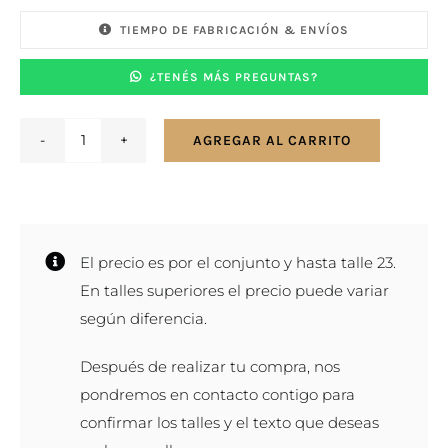
TIEMPO DE FABRICACIÓN & ENVÍOS
¿TENÉS MÁS PREGUNTAS?
AGREGAR AL CARRITO
Par
de
alianzas
en
El precio es por el conjunto y hasta talle 23.
plata
En talles superiores el precio puede variar
en
según diferencia.
925
-
Después de realizar tu compra, nos
5
pondremos en contacto contigo para
mm
confirmar los talles y el texto que deseas
cantidad