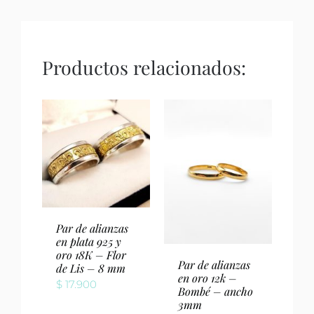
Productos relacionados:
Par de alianzas
en plata 925 y
oro 18K – Flor
Par de alianzas
de Lis – 8 mm
en oro 12k –
$
17.900
Bombé – ancho
3mm