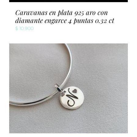
Caravanas en plata 925 aro con
diamante engarce 4 puntas 0.32 ct
$
10.900