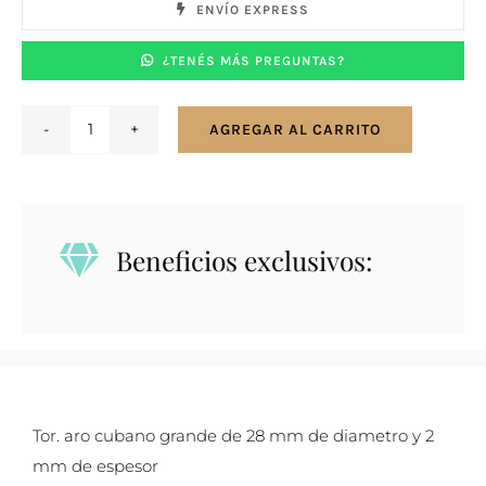
ENVÍO EXPRESS
¿TENÉS MÁS PREGUNTAS?
AGREGAR AL CARRITO
Caravanas
aros
en
plata
Beneficios exclusivos:
925
aro
cubano
grande
28
mm
Tor. aro cubano grande de 28 mm de diametro y 2
cantidad
mm de espesor