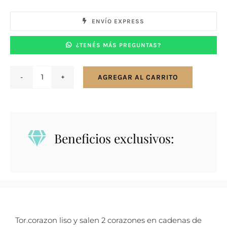
ENVÍO EXPRESS
¿TENÉS MÁS PREGUNTAS?
AGREGAR AL CARRITO
Caravanas
en
plata
925
Beneficios exclusivos:
corazones
lisos
con
zirconias
en
cadenas
Tor.corazon liso y salen 2 corazones en cadenas de
de