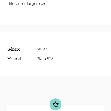
diferentes largos c/zc
diferentes
estilos
cantidad
Género
Mujer
Material
Plata 925