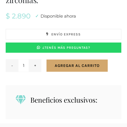
$
2.890
Disponible ahora
ENVÍO EXPRESS
¿TENÉS MÁS PREGUNTAS?
AGREGAR AL CARRITO
Conjunto
en
plata
925.
Beneficios exclusivos:
Búho
con
zirconias.
cantidad