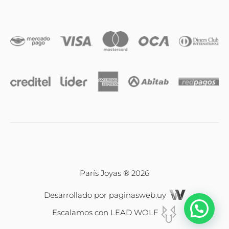
Iniciales
Cadenas y dijes
Caravanas
Compromiso & Casamiento
Pulseras
París Joyas ® 2026
Desarrollado por
paginasweb.uy
Relojes
Escalamos con
LEAD WOLF