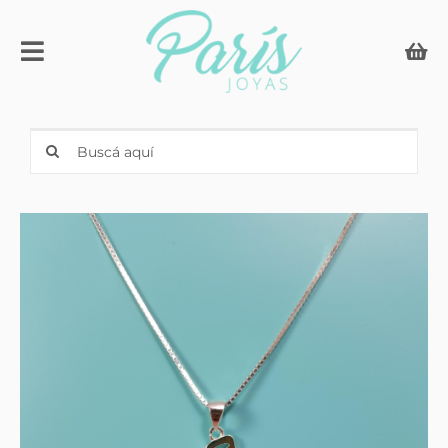
Skip
to
Toggle
content
Navigation
Compromiso & Casamiento
Search
for:
Anillos con iniciales
Joyería
Relojes
Men