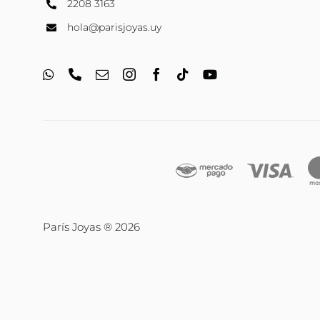
2208 3163
hola@parisjoyas.uy
París Joyas ® 2026