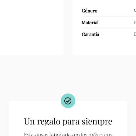
Género
Material
P
Garantía
D
Un regalo para siempre
Estas joyas fabricadas en los más puros