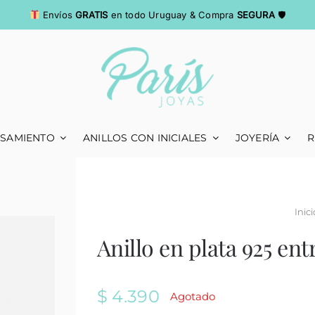
Envíos
GRATIS
en todo Uruguay & Compra
SEGURA
🛡
ASAMIENTO
ANILLOS CON INICIALES
JOYERÍA
R
Inici
Anillo en plata 925 en
$
4.390
Agotado