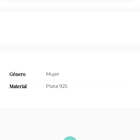
zirconias
cantidad
Género
Mujer
Material
Plata 925