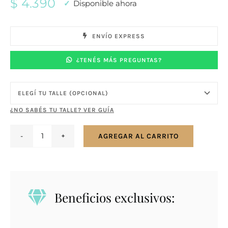
$
4.390
Disponible ahora
ENVÍO EXPRESS
¿TENÉS MÁS PREGUNTAS?
¿NO SABÉS TU TALLE? VER GUÍA
AGREGAR AL CARRITO
Anillo
en
plata
925
Beneficios exclusivos:
medio
bombé
con