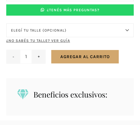
¿TENÉS MÁS PREGUNTAS?
¿NO SABÉS TU TALLE? VER GUÍA
AGREGAR AL CARRITO
Anillo
en
plata
925
Beneficios exclusivos:
con
nudito
y
zirconias
cantidad