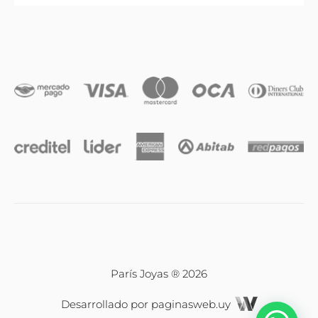
Anillos
Iniciales
Cadenas y dijes
Caravanas
Compromiso & Casamiento
Pulseras
París Joyas ® 2026
Desarrollado por
paginasweb.uy
Relojes