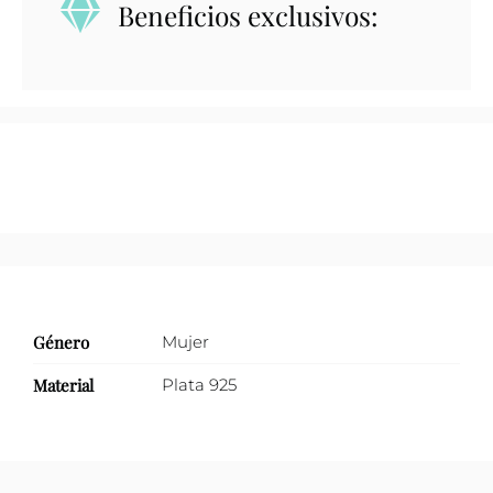
Beneficios exclusivos:
tipo
infinito
con
zirconias
1
hilera
cantidad
Género
Mujer
Material
Plata 925