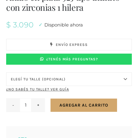
con zirconias 1 hilera
$
3.090
Disponible ahora
ENVÍO EXPRESS
¿TENÉS MÁS PREGUNTAS?
¿NO SABÉS TU TALLE? VER GUÍA
AGREGAR AL CARRITO
Anillo
en
plata
925