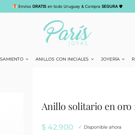
Envíos
GRATIS
en todo Uruguay & Compra
SEGURA
🛡
ASAMIENTO
ANILLOS CON INICIALES
JOYERÍA
R
Anillo solitario en oro
$
42.900
Disponible ahora