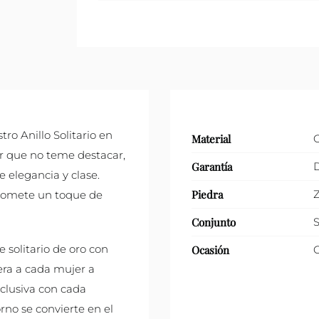
ro Anillo Solitario en
Material
er que no teme destacar,
Garantía
D
e elegancia y clase.
Piedra
Z
promete un toque de
Conjunto
S
e solitario de oro con
Ocasión
era a cada mujer a
exclusiva con cada
no se convierte en el