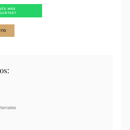
NÉS MÁS
GUNTAS?
ITO
os:
teriales