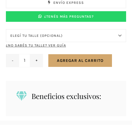
ENVÍO EXPRESS
¿TENÉS MÁS PREGUNTAS?
¿NO SABÉS TU TALLE? VER GUÍA
AGREGAR AL CARRITO
Anillo
en
plata
925
Beneficios exclusivos:
solitario
con
zirconias
engarce
inglés