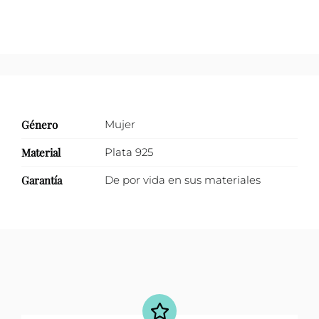
4
puntas
cantidad
Género
Mujer
Material
Plata 925
Garantía
De por vida en sus materiales