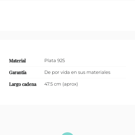
cantidad
Material
Plata 925
Garantía
De por vida en sus materiales
Largo cadena
47.5 cm (aprox)