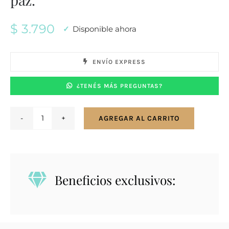
$
3.790
Disponible ahora
ENVÍO EXPRESS
¿TENÉS MÁS PREGUNTAS?
AGREGAR AL CARRITO
Conjunto
en
plata
y
Beneficios exclusivos:
oro.
Amor
y
paz.