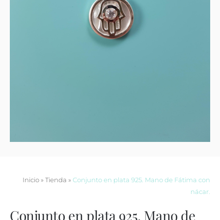
Contacto
Inicio
»
Tienda
»
Conjunto en plata 925. Mano de Fátima con
nácar.
Conjunto en plata 925. Mano de