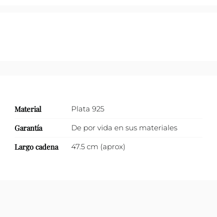
con
nácar.
cantidad
Material
Plata 925
Garantía
De por vida en sus materiales
Largo cadena
47.5 cm (aprox)