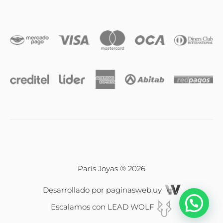
Iniciales
Cadenas y dijes
Caravanas
Compromiso & Casamiento
Pulseras
París Joyas ® 2026
Desarrollado por
paginasweb.uy
Relojes
Escalamos con
LEAD WOLF