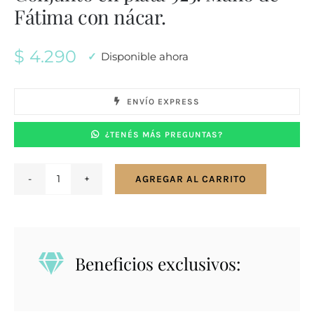
Fátima con nácar.
$
4.290
Disponible ahora
ENVÍO EXPRESS
¿TENÉS MÁS PREGUNTAS?
AGREGAR AL CARRITO
Conjunto
en
plata
925.
Beneficios exclusivos:
Mano
de
Fátima