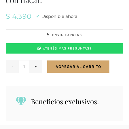
$
4.390
Disponible ahora
ENVÍO EXPRESS
¿TENÉS MÁS PREGUNTAS?
AGREGAR AL CARRITO
Conjunto
en
plata
925.
Beneficios exclusivos:
Mandala
con
nácar.
cantidad