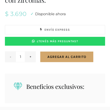
$
3.690
Disponible ahora
ENVÍO EXPRESS
¿TENÉS MÁS PREGUNTAS?
AGREGAR AL CARRITO
Conjunto
en
plata
925.
Beneficios exclusivos:
Corona
con
zirconias.
cantidad