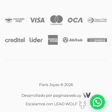
Iniciales
Cadenas y dijes
Caravanas
Compromiso & Casamiento
Pulseras
París Joyas ® 2026
Desarrollado por
paginasweb.uy
Relojes
Escalamos con
LEAD WOLF