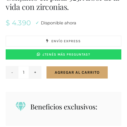
vida con zirconias.
$
4.390
Disponible ahora
ENVÍO EXPRESS
¿TENÉS MÁS PREGUNTAS?
AGREGAR AL CARRITO
Conjunto
en
plata
925.
Beneficios exclusivos:
Árbol
de
la