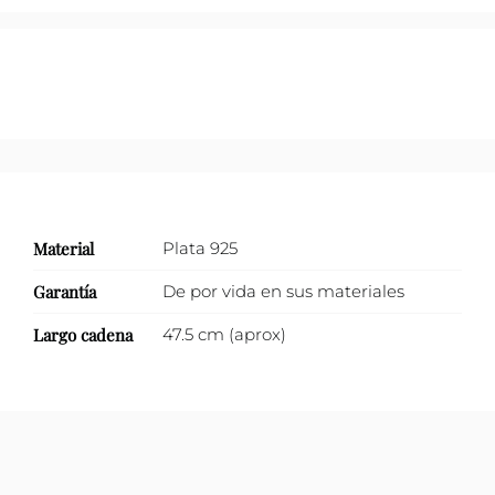
vida
con
zirconias.
cantidad
Material
Plata 925
Garantía
De por vida en sus materiales
Largo cadena
47.5 cm (aprox)