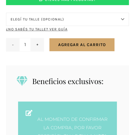
¿NO SABÉS TU TALLE? VER GUÍA
AGREGAR AL CARRITO
Anillo
plata
y
Turquesa
Beneficios exclusivos:
cantidad
AL MOMENTO DE CONFIRMAR
LA COMPRA, POR FAVOR