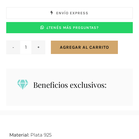
ENVÍO EXPRESS
¿TENÉS MÁS PREGUNTAS?
AGREGAR AL CARRITO
Caravanas
en
plata
925
Beneficios exclusivos:
corazón
calado
en
bordes
con
zirconias
Material:
Plata 925
8