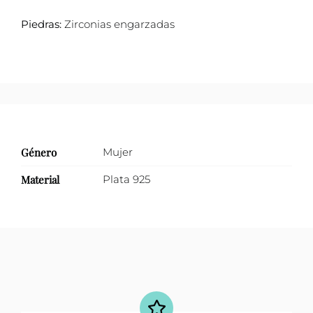
mm
Piedras:
Zirconias engarzadas
cantidad
Género
Mujer
Material
Plata 925