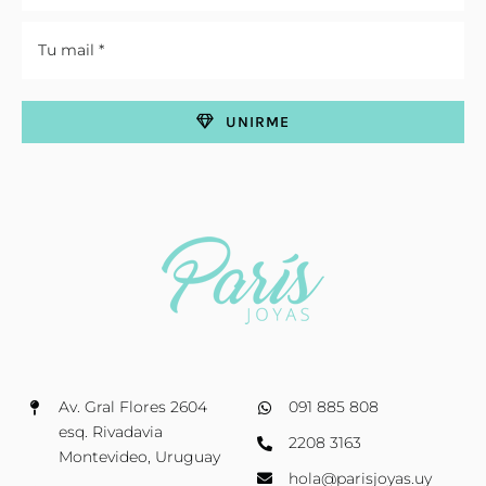
UNIRME
Av. Gral Flores 2604
091 885 808
esq. Rivadavia
2208 3163
Montevideo, Uruguay
hola@parisjoyas.uy