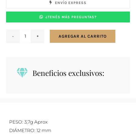
ENVÍO EXPRESS
¿TENÉS MÁS PREGUNTAS?
AGREGAR AL CARRITO
Caravanas
en
plata
925
Beneficios exclusivos:
con
zirconias
Amy
11.5
mm
cantidad
PESO: 3,7g Aprox
DIÁMETRO: 12 mm