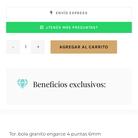
ENVÍO EXPRESS
¿TENÉS MÁS PREGUNTAS?
AGREGAR AL CARRITO
Caravanas
en
plata
925
Beneficios exclusivos:
bola
granito
con
engarce
4
puntas
Tor. bola granito engarce 4 puntas 6mm
6