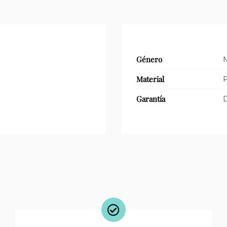
Género
Material
P
Garantía
D