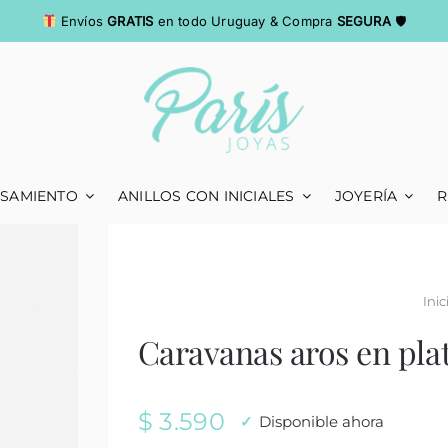
Envíos
GRATIS
en todo Uruguay & Compra
SEGURA
🛡
ASAMIENTO
ANILLOS CON INICIALES
JOYERÍA
R
Inic
Caravanas aros en plat
$
3.590
Disponible ahora