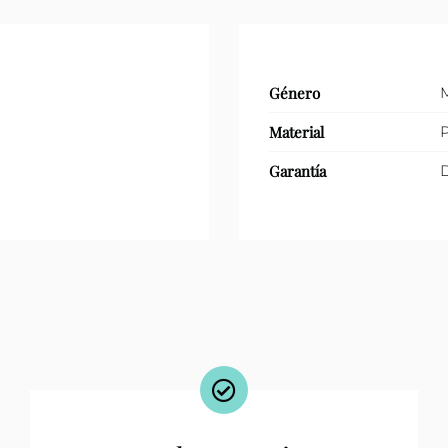
cantidad
Género
Material
P
Garantía
D