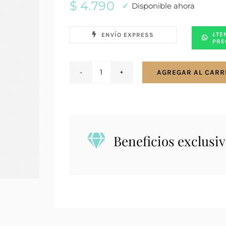
$
4.790
Disponible ahora
¿TE
ENVÍO EXPRESS
PRE
AGREGAR AL CARR
Caravanas
aros
en
plata
925
Beneficios exclusiv
aro
grande
con
pasante
39
mm