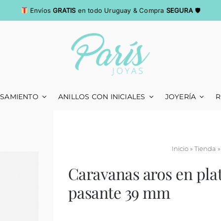
Envíos
GRATIS
en todo Uruguay & Compra
SEGURA
🛡
ASAMIENTO
ANILLOS CON INICIALES
JOYERÍA
R
Inicio
»
Tienda
Caravanas aros en pla
pasante 39 mm