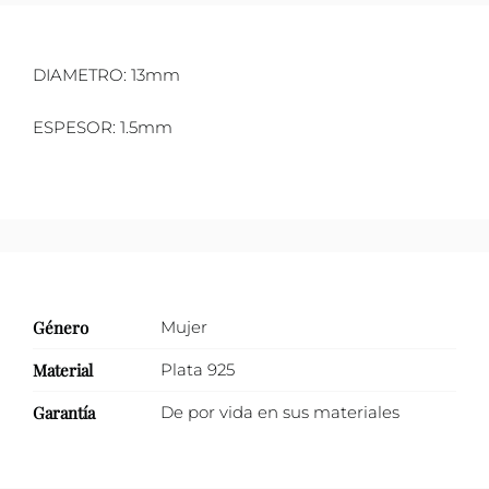
con
zirconias
DIAMETRO: 13mm
lágrima
colgante
ESPESOR: 1.5mm
cantidad
Género
Mujer
Material
Plata 925
Garantía
De por vida en sus materiales