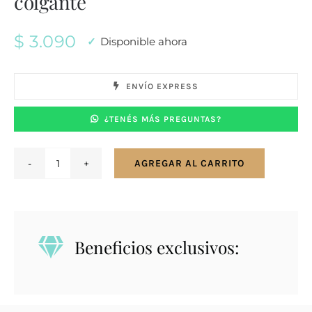
colgante
$
3.090
Disponible ahora
ENVÍO EXPRESS
¿TENÉS MÁS PREGUNTAS?
AGREGAR AL CARRITO
Caravanas
aros
en
plata
Beneficios exclusivos:
925
aro
13
mm