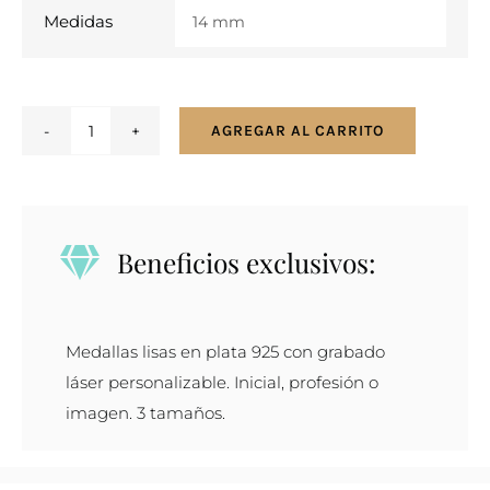
Medidas

AGREGAR AL CARRITO
Medallas
Lisas
en
Plata
Beneficios exclusivos:
925
-
Grabado
Medallas lisas en plata 925 con grabado
Láser
láser personalizable. Inicial, profesión o
Personalizable
imagen. 3 tamaños.
cantidad