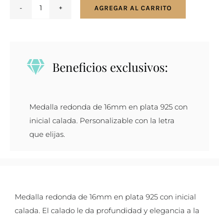
AGREGAR AL CARRITO
Medalla
16mm
con
Inicial
Beneficios exclusivos:
Calada
en
Plata
Medalla redonda de 16mm en plata 925 con
925
inicial calada. Personalizable con la letra
cantidad
que elijas.
Medalla redonda de 16mm en plata 925 con inicial
calada. El calado le da profundidad y elegancia a la