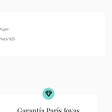
Mujer
lata 925
Garantía París Joyas