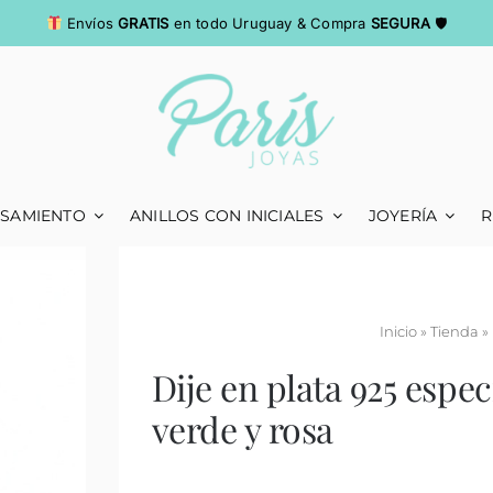
Envíos
GRATIS
en todo Uruguay & Compra
SEGURA
🛡
ASAMIENTO
ANILLOS CON INICIALES
JOYERÍA
R
Inicio
»
Tienda
»
Dije en plata 925 espec
verde y rosa