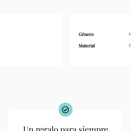
Género
Material
P
Un regalo para siempre