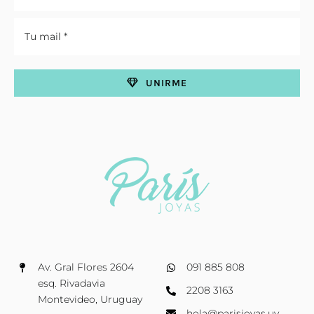
UNIRME
Av. Gral Flores 2604
091 885 808
esq. Rivadavia
2208 3163
Montevideo, Uruguay
hola@parisjoyas.uy