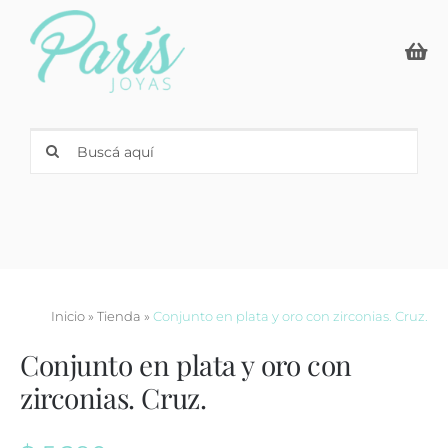
Skip
to
content
Search
for:
Inicio
»
Tienda
»
Conjunto en plata y oro con zirconias. Cruz.
Conjunto en plata y oro con
zirconias. Cruz.