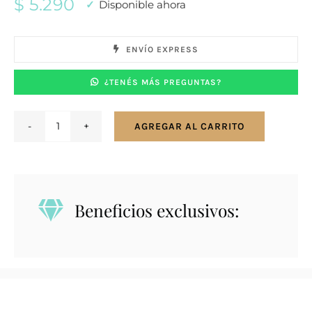
$
5.290
Disponible ahora
ENVÍO EXPRESS
¿TENÉS MÁS PREGUNTAS?
AGREGAR AL CARRITO
Conjunto
en
plata
y
Beneficios exclusivos:
oro
con
zirconias.
Cruz.
cantidad