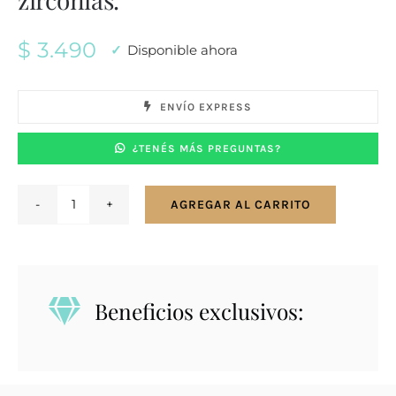
$
3.490
Disponible ahora
ENVÍO EXPRESS
¿TENÉS MÁS PREGUNTAS?
AGREGAR AL CARRITO
Conjunto
en
plata
925.
Beneficios exclusivos:
Violeta
con
zirconias.
cantidad