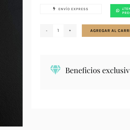
¿TE
ENVÍO EXPRESS
PRE
AGREGAR AL CARR
Conjunto
en
plata
925.
Topacio
Beneficios exclusiv
Místico
cantidad