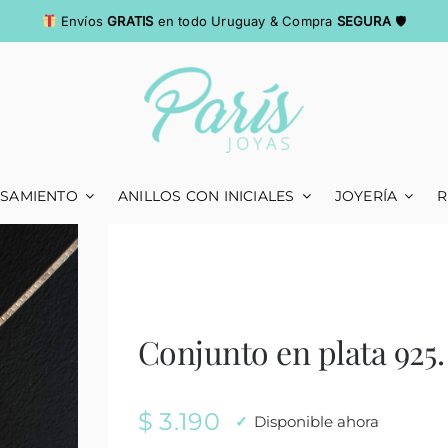
Envíos
GRATIS
en todo Uruguay & Compra
SEGURA
🛡
ASAMIENTO
ANILLOS CON INICIALES
JOYERÍA
R
Conjunto en plata 925.
$
3.190
Disponible ahora