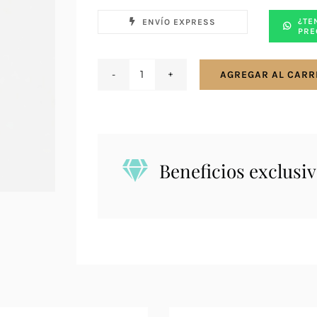
¿TE
ENVÍO EXPRESS
PRE
AGREGAR AL CARR
Conjunto
en
plata
925
rosario
Beneficios exclusiv
fino
cantidad