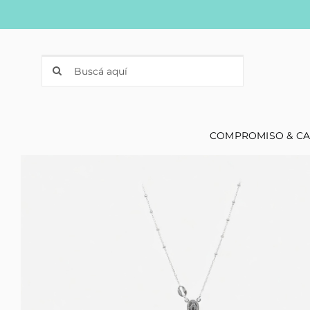
Skip
to
content
Search
for:
COMPROMISO & C