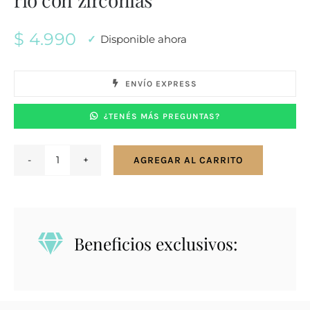
$
4.990
Disponible ahora
ENVÍO EXPRESS
¿TENÉS MÁS PREGUNTAS?
AGREGAR AL CARRITO
Conjunto
en
plata
925.
Beneficios exclusivos:
Perla
de
río
con