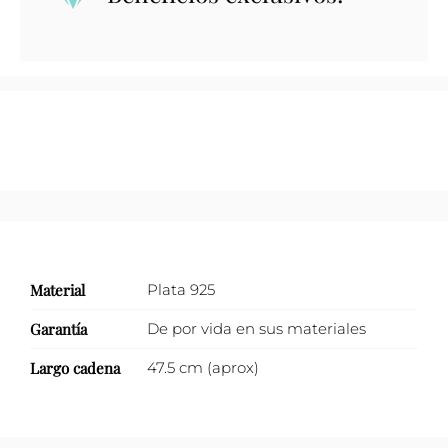
cantidad
Material
Plata 925
Garantía
De por vida en sus materiales
Largo cadena
47.5 cm (aprox)