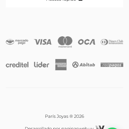
Anillos
Iniciales
Cadenas y dijes
Caravanas
Compromiso & Casamiento
Pulseras
París Joyas ® 2026
Desarrollado por
paginasweb.uy