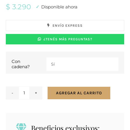
$
3.290
Disponible ahora
ENVÍO EXPRESS
¿TENÉS MÁS PREGUNTAS?
Con

cadena?
AGREGAR AL CARRITO
Conjunto
en
plata
925.
Beneficios exclusivos:
Ónix